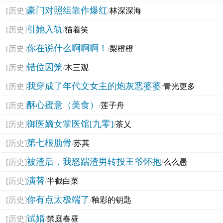
豪门对照组靠作爆红
[历史]
/
林深深海
引她入轨
[历史]
/
猫着笑
你在说什么啊啊啊！
[历史]
/
梨橙橙
错位囚笼
[历史]
/
木三观
我穿成了年代文女主的炮灰恶婆婆
[历史]
/
青光更多
酥心蜜意（美食）
[历史]
/
莲子舟
御医嫡女掌医馆[九零]
[历史]
/
茶乂
第七根肋骨
[历史]
/
苏其
被渣后，我怒踹渣男转投王爷怀抱
[历史]
/
么么愚
演替
[历史]
/
半截白菜
你有点太极端了
[历史]
/
釉彩的钥匙
试婚
[历史]
/
禁庭春昼