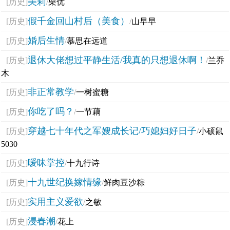
美莉
[历史]
/
栗优
假千金回山村后（美食）
[历史]
/
山早早
婚后生情
[历史]
/
慕思在远道
退休大佬想过平静生活/我真的只想退休啊！
[历史]
/
兰乔
木
非正常教学
[历史]
/
一树蜜糖
你吃了吗？
[历史]
/
一节藕
穿越七十年代之军嫂成长记/巧媳妇好日子
[历史]
/
小硕鼠
5030
暧昧掌控
[历史]
/
十九行诗
十九世纪换嫁情缘
[历史]
/
鲜肉豆沙粽
实用主义爱欲
[历史]
/
之敏
浸春潮
[历史]
/
花上