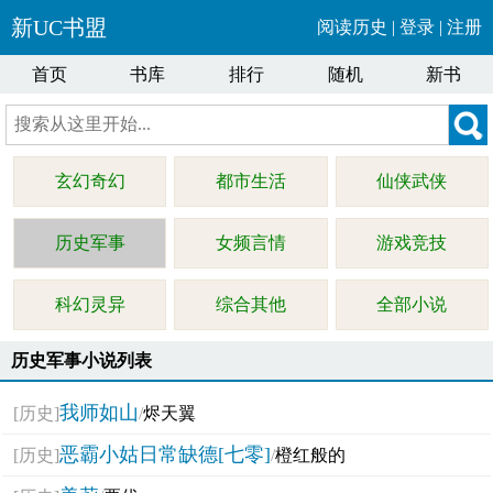
新UC书盟
阅读历史
|
登录
|
注册
首页
书库
排行
随机
新书
玄幻奇幻
都市生活
仙侠武侠
历史军事
女频言情
游戏竞技
科幻灵异
综合其他
全部小说
历史军事小说列表
我师如山
[历史]
/
烬天翼
恶霸小姑日常缺德[七零]
[历史]
/
橙红般的