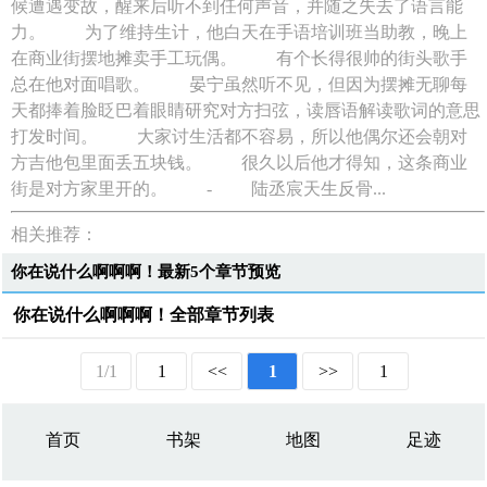
候遭遇变故，醒来后听不到任何声音，并随之失去了语言能
力。 为了维持生计，他白天在手语培训班当助教，晚上
在商业街摆地摊卖手工玩偶。 有个长得很帅的街头歌手
总在他对面唱歌。 晏宁虽然听不见，但因为摆摊无聊每
天都捧着脸眨巴着眼睛研究对方扫弦，读唇语解读歌词的意思
打发时间。 大家讨生活都不容易，所以他偶尔还会朝对
方吉他包里面丢五块钱。 很久以后他才得知，这条商业
街是对方家里开的。 - 陆丞宸天生反骨...
相关推荐：
你在说什么啊啊啊！最新5个章节预览
你在说什么啊啊啊！全部章节列表
1/1
1
<<
1
>>
1
首页
书架
地图
足迹