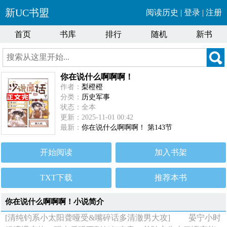
新UC书盟
阅读历史
|
登录
|
注册
首页
书库
排行
随机
新书
你在说什么啊啊啊！
作者：
梨橙橙
分类：
历史军事
状态：全本
更新：2025-11-01 00:42
最新：
你在说什么啊啊啊！ 第143节
开始阅读
加入书架
TXT下载
推荐本书
你在说什么啊啊啊！小说简介
[清纯钓系小太阳聋哑受&嘴碎话多清澈男大攻] 晏宁小时