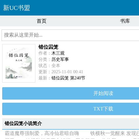
新UC书盟
首页
书库
错位囚笼
作者：
木三观
分类：
历史军事
状态：全本
更新：2025-11-01 00:41
最新：
错位囚笼 第240节
开始阅读
TXT下载
错位囚笼小说简介
霸道魔尊强制爱，高冷仙君暗自嗨 铁横秋一觉醒来 发现