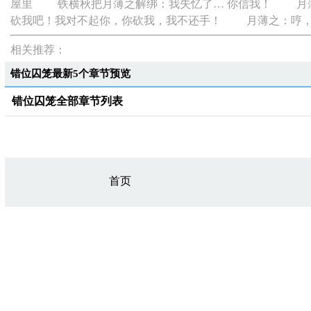
屋里 铁横秋把月薄之解绑：我失忆了… 你信我！ 月
砍我吧！我对不起你，你砍我，我不还手！ 月薄之：哼，
相关推荐：
错位囚笼最新5个章节预览
错位囚笼全部章节列表
首页