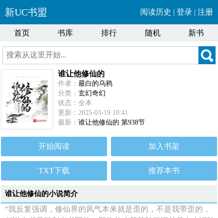
新UC书盟
阅读历史
|
登录
|
注册
首页
书库
排行
随机
新书
谁让他修仙的
作者：
最白的乌鸦
分类：
玄幻奇幻
状态：全本
更新：2025-03-19 10:41
最新：
谁让他修仙的 第938节
开始阅读
加入书架
TXT下载
推荐本书
谁让他修仙的小说简介
“我反复强调，修仙界的风气本来就是歪的，不是我带歪的，