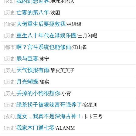
我的幻想世界
[玄幻]
/
地球本地人
亡妻的第八年
[历史]
/
浅困
大佬重生后要拯救我
[仙侠]
/
林绵绵
重生八十年代在港娱乐圈
[历史]
/
三月闲暇
啊？宫斗系统也能修仙
[都市]
/
江山雀
朕与臣妻
[历史]
/
泳宁
天气预报有雨
[历史]
/
酥皮芙芙子
月光蝴蝶
[历史]
/
雀实
丢掉的小狗很想你
[历史]
/
小霄
绿茶捞子被狠辣富哥强养了
[历史]
/
宿星川
魔女，我真不是深海古神！
[玄幻]
/
卡卡三号
我家木门通七零
[历史]
/
ALAMM