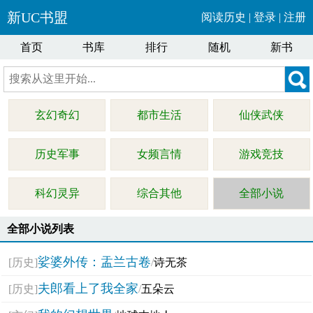
新UC书盟
阅读历史
|
登录
|
注册
首页
书库
排行
随机
新书
玄幻奇幻
都市生活
仙侠武侠
历史军事
女频言情
游戏竞技
科幻灵异
综合其他
全部小说
全部小说列表
娑婆外传：盂兰古卷
[历史]
/
诗无茶
夫郎看上了我全家
[历史]
/
五朵云