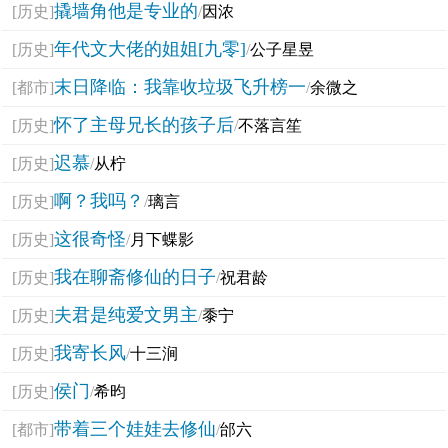
撬墙角他是专业的
[历史]
/
因浓
年代文大佬的姐姐[九零]
[历史]
/
公子星昱
末日降临：我靠收垃圾飞升榜一
[都市]
/
余微之
怀了主母兄长的孩子后
[历史]
/
不落言笙
迟慕
[历史]
/
从柠
啊？我吗？
[历史]
/
璃言
这很奇怪
[历史]
/
月下蝶影
我在聊斋修仙的日子
[历史]
/
祝君龄
夫君是纯爱文男主
[历史]
/
黍宁
我寄长风
[历史]
/
十三涧
侯门
[历史]
/
希昀
带着三个娃娃去修仙
[都市]
/
邰六