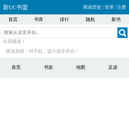
新UC书盟
阅读历史
|
登录
|
注册
首页
书库
排行
随机
新书
出现错误！
错误原因：对不起，该小说不存在！
首页
书架
地图
足迹