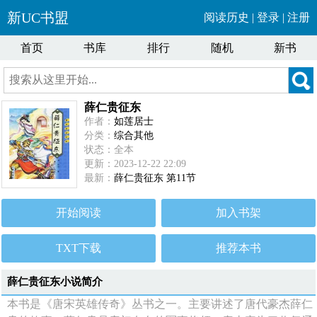
新UC书盟
阅读历史
|
登录
|
注册
首页
书库
排行
随机
新书
薛仁贵征东
作者：
如莲居士
分类：
综合其他
状态：全本
更新：2023-12-22 22:09
最新：
薛仁贵征东 第11节
开始阅读
加入书架
TXT下载
推荐本书
薛仁贵征东小说简介
本书是《唐宋英雄传奇》丛书之一。主要讲述了唐代豪杰薛仁