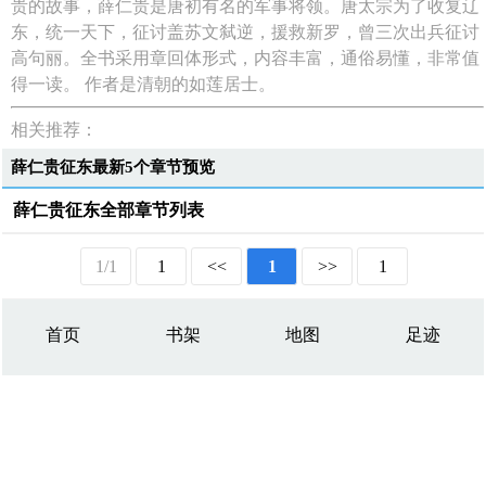
贵的故事，薛仁贵是唐初有名的军事将领。唐太宗为了收复辽
东，统一天下，征讨盖苏文弑逆，援救新罗，曾三次出兵征讨
高句丽。全书采用章回体形式，内容丰富，通俗易懂，非常值
得一读。 作者是清朝的如莲居士。
相关推荐：
薛仁贵征东最新5个章节预览
薛仁贵征东全部章节列表
1/1
1
<<
1
>>
1
首页
书架
地图
足迹